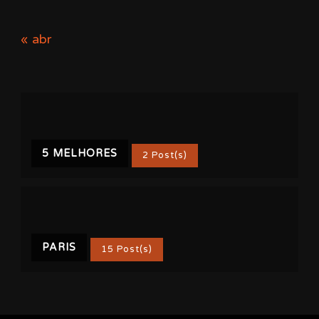
« abr
5 MELHORES
2 Post(s)
PARIS
15 Post(s)