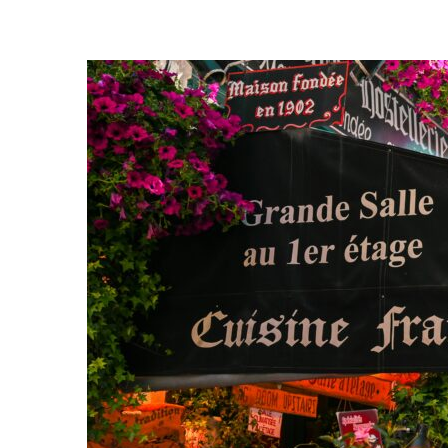
Paris:
Explorando
A
Gastronomia
Da
Cidade
Luz