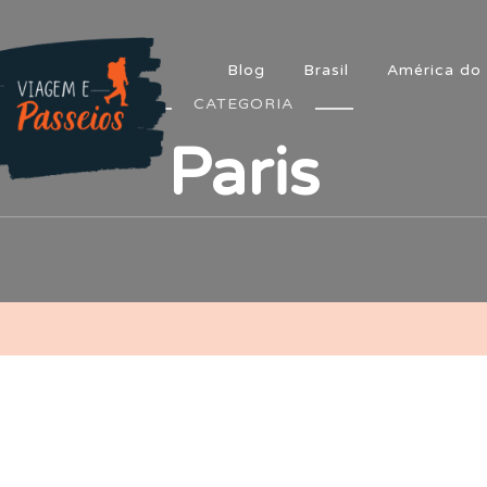
Blog
Brasil
América do 
CATEGORIA
Paris
iagem e Passeios
m aventura!