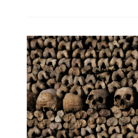
Paris:
Uma
Jornada
Encantadora
Pela
Cidade
Das
Luzes