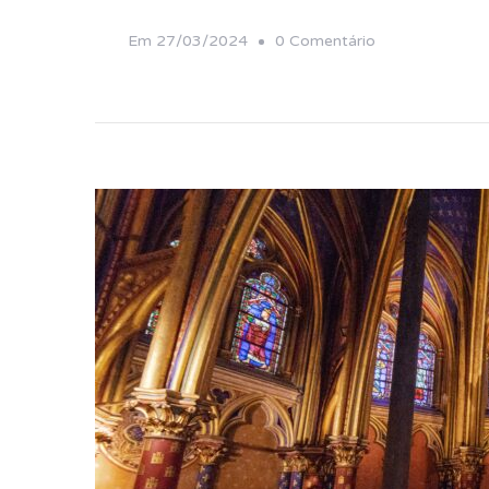
Em
Em
27/03/2024
0 Comentário
Catacumbas
De
Paris:
Uma
Viagem
Ao
Submundo
Da
Cidade
Luz