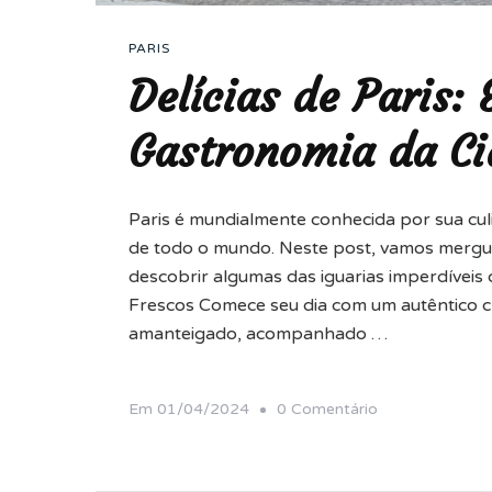
PARIS
Delícias de Paris:
Gastronomia da Ci
Paris é mundialmente conhecida por sua culin
de todo o mundo. Neste post, vamos mergulh
descobrir algumas das iguarias imperdíveis 
Frescos Comece seu dia com um autêntico cr
amanteigado, acompanhado …
Em
Em
01/04/2024
0 Comentário
Delícias
De