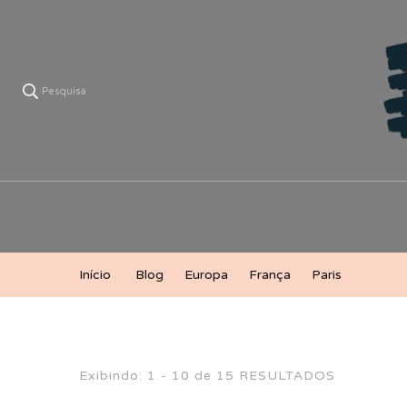
Pesquisa
V
Lá ve
Início
Blog
Europa
França
Paris
Exibindo: 1 - 10 de 15 RESULTADOS