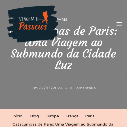
Viagem e Passeios
Lá vem aventura!
PARIS
Catacumbas de Paris:
Uma Viagem ao
Submundo da Cidade
Luz
Em
Em
27/03/2024
0 Comentário
Catacumbas
De
Paris:
Início
Blog
Europa
França
Paris
Uma
Catacumbas de Paris: Uma Viagem ao Submundo da