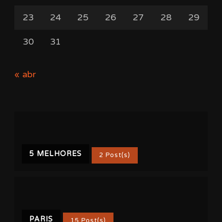
23
24
25
26
27
28
29
30
31
« abr
5 MELHORES
2 Post(s)
PARIS
15 Post(s)