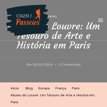
Viagem e Passeios
Lá vem aventura!
PARIS
Museu do Louvre: Um
Tesouro de Arte e
História em Paris
Em
Em
05/03/2024
0 Comentário
Museu
Do
Louvre:
Início
Blog
Europa
França
Paris
Um
Museu do Louvre: Um Tesouro de Arte e História em
Tesouro
Paris
De