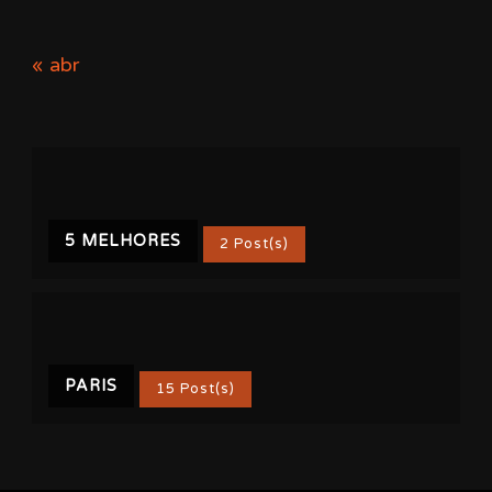
« abr
5 MELHORES
2 Post(s)
PARIS
15 Post(s)