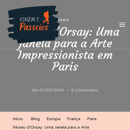
Viagem e Passeios
Lá vem aventura!
PARIS
Museu d’Orsay: Uma
Janela para a Arte
Impressionista em
Paris
Em
Em
07/03/2024
0 Comentário
Museu
D’Orsay:
Uma
Início
Blog
Europa
França
Paris
Janela
Museu d’Orsay: Uma Janela para a Arte