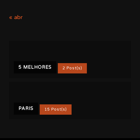
« abr
5 MELHORES
2 Post(s)
PARIS
15 Post(s)