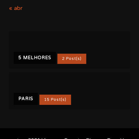
« abr
5 MELHORES
2 Post(s)
PARIS
15 Post(s)