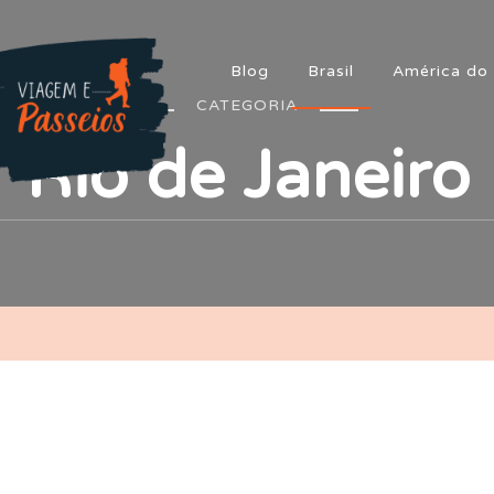
Blog
Brasil
América do 
CATEGORIA
Rio de Janeiro
iagem e Passeios
m aventura!