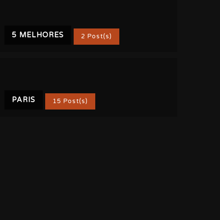
5 MELHORES
2 Post(s)
PARIS
15 Post(s)