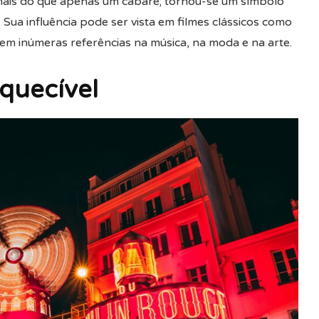
mais do que apenas um cabaré; tornou-se um símbolo
. Sua influência pode ser vista em filmes clássicos como
m inúmeras referências na música, na moda e na arte.
quecível