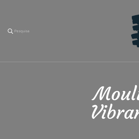
Pesquisa
V
Lá ve
Mouli
Vibra