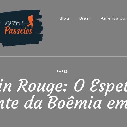
Blog
Brasil
América do 
iagem e Passeios
m aventura!
PARIS
n Rouge: O Espe
nte da Boêmia em