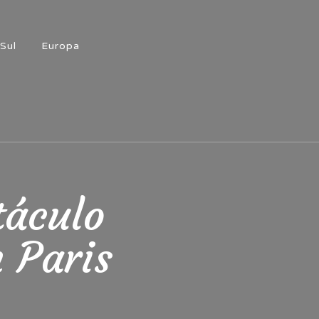
Sul
Europa
táculo
 Paris