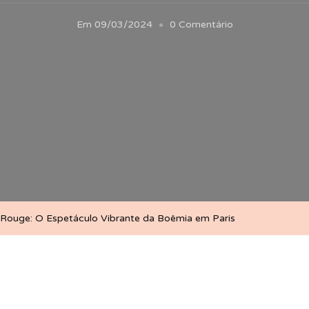
Em
Em
09/03/2024
0 Comentário
Moulin
Rouge:
O
Espetáculo
Vibrante
Da
Boêmia
Em
Paris
 Rouge: O Espetáculo Vibrante da Boêmia em Paris