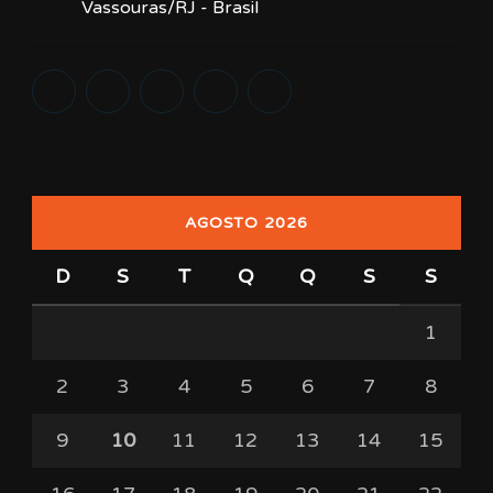
Vassouras/RJ - Brasil
AGOSTO 2026
D
S
T
Q
Q
S
S
1
2
3
4
5
6
7
8
9
10
11
12
13
14
15