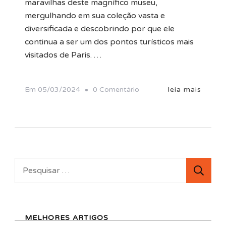
maravilhas deste magnífico museu,
mergulhando em sua coleção vasta e
diversificada e descobrindo por que ele
continua a ser um dos pontos turísticos mais
visitados de Paris. …
Em
Em
05/03/2024
0 Comentário
leia mais
Museu
Do
Louvre:
Um
Tesouro
Pesquisar
De
por:
Arte
E
MELHORES ARTIGOS
História