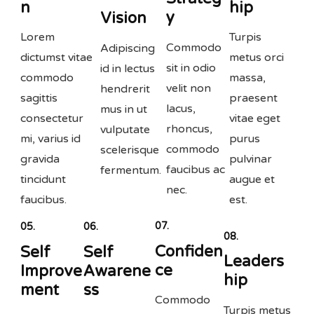
n
hip
y
Vision
Lorem
Turpis
Commodo
Adipiscing
dictumst vitae
metus orci
sit in odio
id in lectus
commodo
massa,
velit non
hendrerit
sagittis
praesent
lacus,
mus in ut
consectetur
vitae eget
rhoncus,
vulputate
mi, varius id
purus
commodo
scelerisque
gravida
pulvinar
faucibus ac
fermentum.
tincidunt
augue et
nec.
faucibus.
est.
07.
05.
06.
08.
Confiden
Self
Self
Leaders
ce
Improve
Awarene
hip
ment
ss
Commodo
Turpis metus