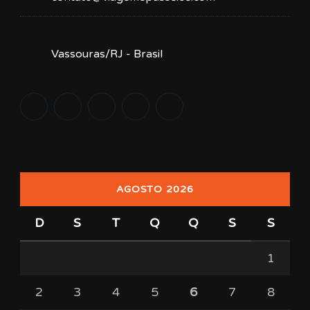
Vassouras/RJ - Brasil
AGOSTO 2026
D
S
T
Q
Q
S
S
1
2
3
4
5
6
7
8