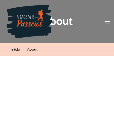
Viagem e Passeios
Lá vem aventura!
About
Início
About