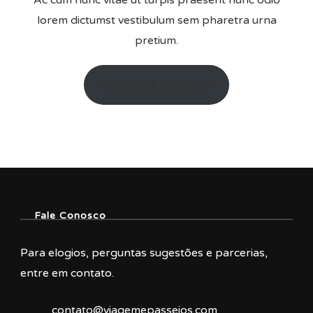
Ac cum nunc vitae ut turpis praesent nunc odio
lorem dictumst vestibulum sem pharetra urna
pretium.
let’s work together
Fale Conosco
Para elogios, perguntas sugestões e parcerias,
entre em contato.
contato@viagemepasseios.com