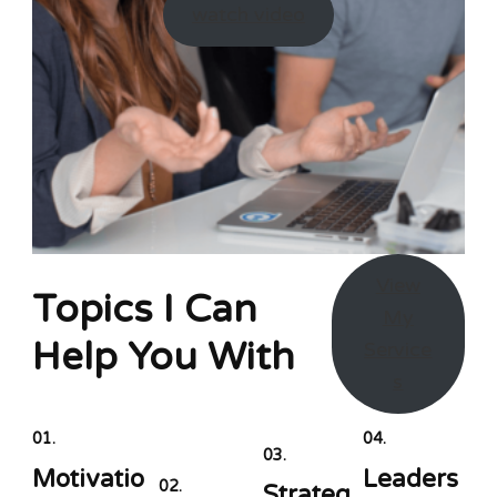
watch video
View
Topics I Can
My
Help You With
Service
s
01.
04.
03.
Motivatio
Leaders
02.
Strateg