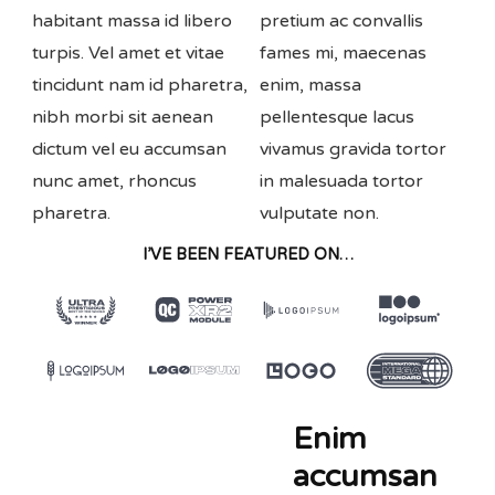
habitant massa id libero
pretium ac convallis
turpis. Vel amet et vitae
fames mi, maecenas
tincidunt nam id pharetra,
enim, massa
nibh morbi sit aenean
pellentesque lacus
dictum vel eu accumsan
vivamus gravida tortor
nunc amet, rhoncus
in malesuada tortor
pharetra.
vulputate non.
I’VE BEEN FEATURED ON…
Enim
accumsan