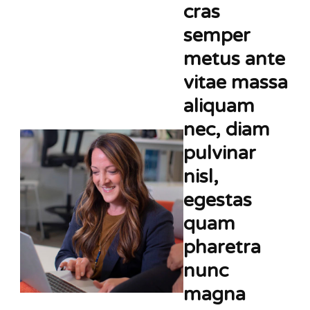
cras
semper
metus ante
vitae massa
aliquam
nec, diam
pulvinar
nisl,
egestas
quam
pharetra
nunc
magna