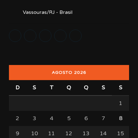
Vassouras/RJ - Brasil
AGOSTO 2026
D
S
T
Q
Q
S
S
1
2
3
4
5
6
7
8
9
10
11
12
13
14
15