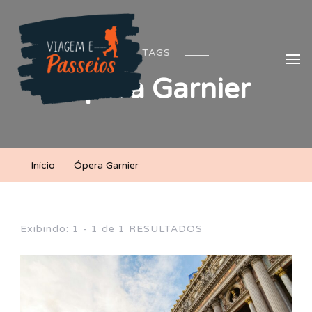
Viagem e Passeios
Lá vem aventura!
TAGS
Ópera Garnier
Início
Ópera Garnier
Exibindo: 1 - 1 de 1 RESULTADOS