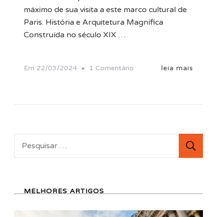
máximo de sua visita a este marco cultural de
Paris. História e Arquitetura Magnífica
Construída no século XIX …
Em
Em
22/03/2024
1 Comentário
leia mais
Ópera
Garnier:
O
Palácio
Da
Pesquisar
Ópera
por:
De
Paris
MELHORES ARTIGOS