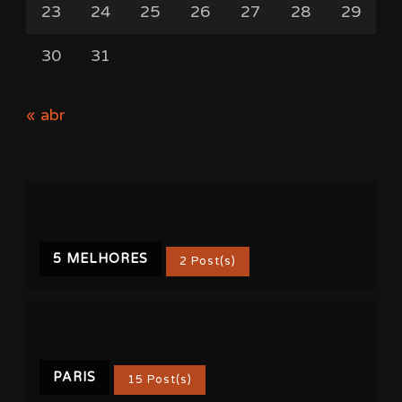
23
24
25
26
27
28
29
30
31
« abr
5 MELHORES
2 Post(s)
PARIS
15 Post(s)